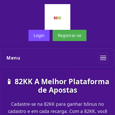
Login
Registrar-se
Menu
📱 82KK A Melhor Plataforma
de Apostas
Cadastre-se na 82KK para ganhar bônus no
cadastro e em cada recarga. Com a 82KK, você