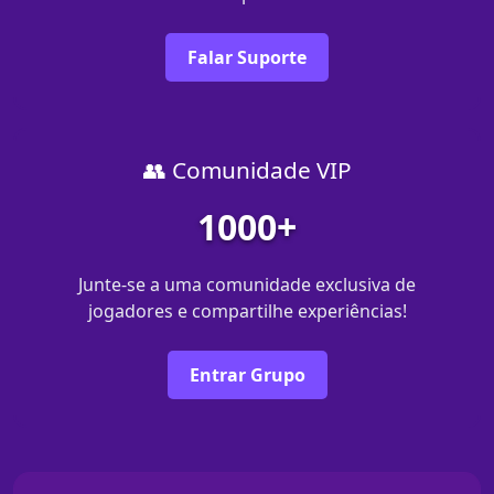
Falar Suporte
👥 Comunidade VIP
1000+
Junte-se a uma comunidade exclusiva de
jogadores e compartilhe experiências!
Entrar Grupo