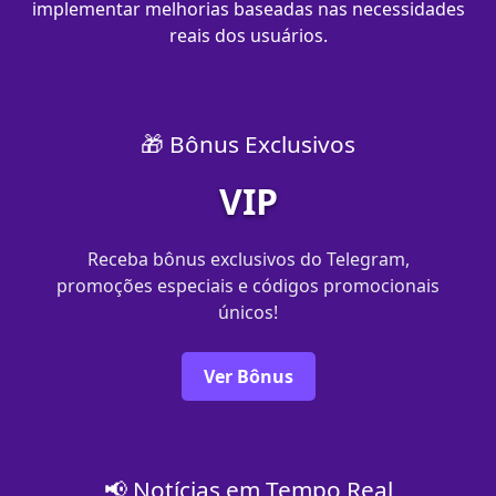
implementar melhorias baseadas nas necessidades
reais dos usuários.
🎁 Bônus Exclusivos
VIP
Receba bônus exclusivos do Telegram,
promoções especiais e códigos promocionais
únicos!
Ver Bônus
📢 Notícias em Tempo Real