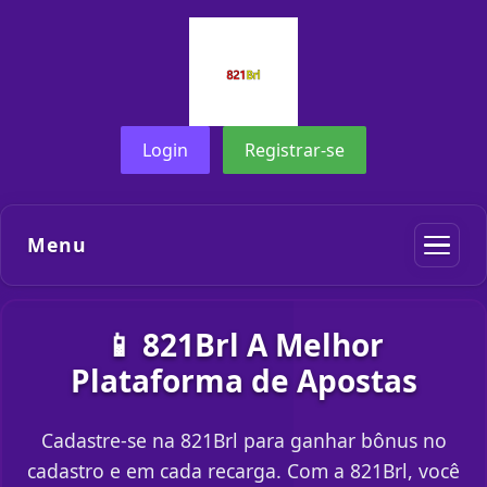
Login
Registrar-se
Menu
📱 821Brl A Melhor
Plataforma de Apostas
Cadastre-se na 821Brl para ganhar bônus no
cadastro e em cada recarga. Com a 821Brl, você