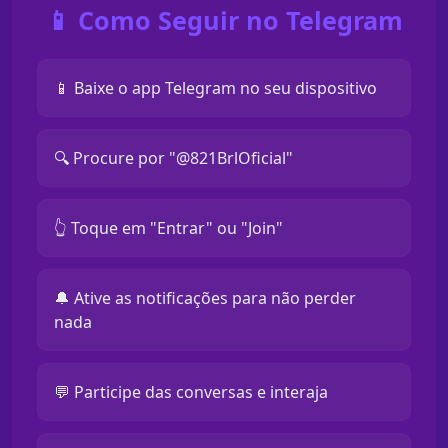
📱 Como Seguir no Telegram
📱 Baixe o app Telegram no seu dispositivo
🔍 Procure por "@821BrlOficial"
👆 Toque em "Entrar" ou "Join"
🔔 Ative as notificações para não perder
nada
💬 Participe das conversas e interaja