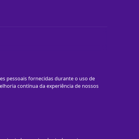
es pessoais fornecidas durante o uso de
elhoria contínua da experiência de nossos