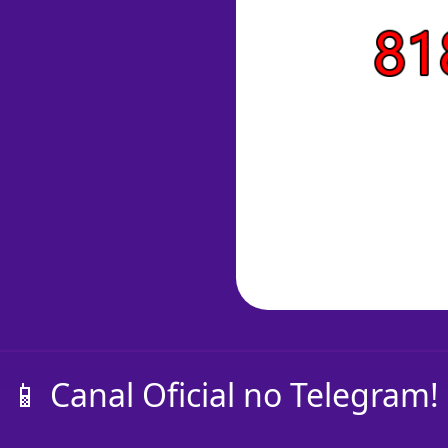
📱 Canal Oficial no Telegram!