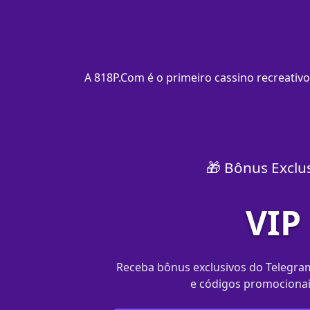
A 818P.Com é o primeiro cassino recreativo
🎁 Bônus Exclu
VIP
Receba bônus exclusivos do Telegra
e códigos promocionai