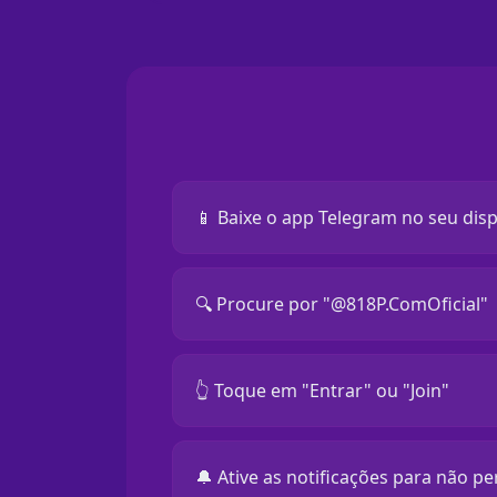
📱 Baixe o app Telegram no seu disp
🔍 Procure por "@818P.ComOficial"
👆 Toque em "Entrar" ou "Join"
🔔 Ative as notificações para não p