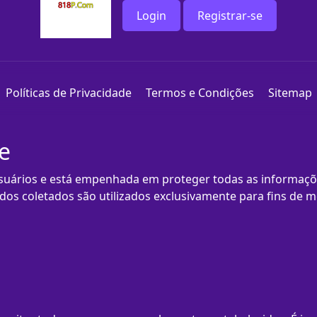
Login
Registrar-se
Políticas de Privacidade
Termos e Condições
Sitemap
de
usuários e está empenhada em proteger todas as informaçõ
os coletados são utilizados exclusivamente para fins de m