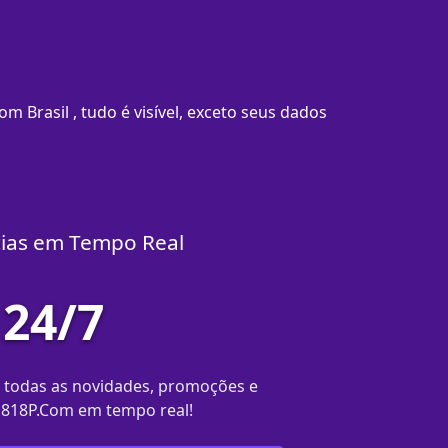
 Brasil , tudo é visível, exceto seus dados
cias em Tempo Real
24/7
e todas as novidades, promoções e
 818P.Com em tempo real!