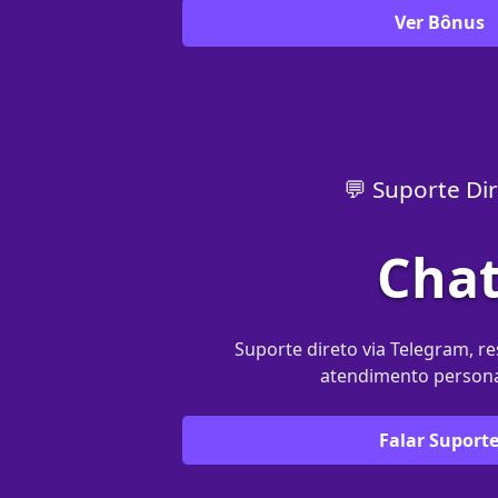
Ver Bônus
💬 Suporte Di
Cha
Suporte direto via Telegram, r
atendimento persona
Falar Suport