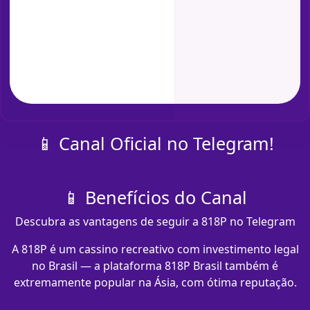
📱 Canal Oficial no Telegram!
📱 Benefícios do Canal
Descubra as vantagens de seguir a 818P no Telegram
A 818P é um cassino recreativo com investimento legal
no Brasil — a plataforma 818P Brasil também é
extremamente popular na Ásia, com ótima reputação.