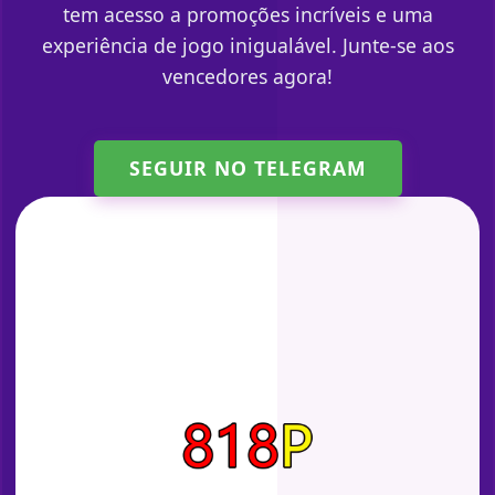
tem acesso a promoções incríveis e uma
experiência de jogo inigualável. Junte-se aos
vencedores agora!
SEGUIR NO TELEGRAM