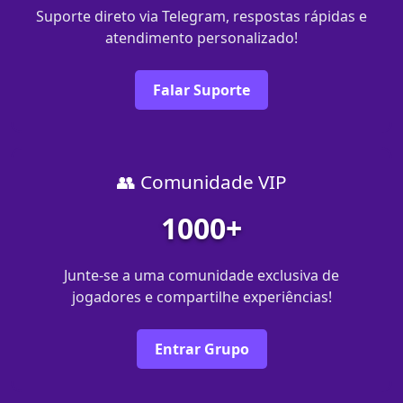
Suporte direto via Telegram, respostas rápidas e
atendimento personalizado!
Falar Suporte
👥 Comunidade VIP
1000+
Junte-se a uma comunidade exclusiva de
jogadores e compartilhe experiências!
Entrar Grupo