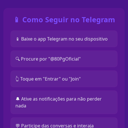
📱 Como Seguir no Telegram
📱 Baixe o app Telegram no seu dispositivo
🔍 Procure por "@80PgOficial"
👆 Toque em "Entrar" ou "Join"
🔔 Ative as notificações para não perder
nada
💬 Participe das conversas e interaja