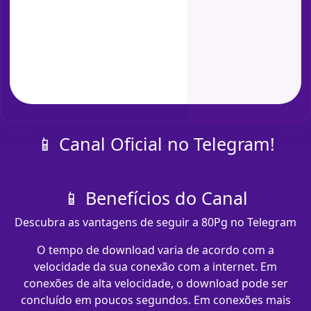
📱 Canal Oficial no Telegram!
📱 Benefícios do Canal
Descubra as vantagens de seguir a 80Pg no Telegram
O tempo de download varia de acordo com a
velocidade da sua conexão com a internet. Em
conexões de alta velocidade, o download pode ser
concluído em poucos segundos. Em conexões mais