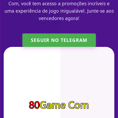
Com, você tem acesso a promoções incríveis e
uma experiência de jogo inigualável. Junte-se aos
vencedores agora!
SEGUIR NO TELEGRAM