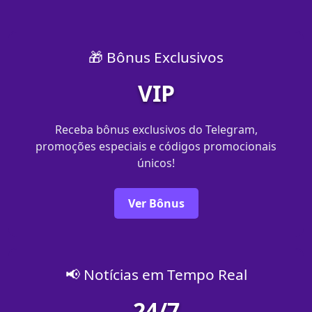
🎁 Bônus Exclusivos
VIP
Receba bônus exclusivos do Telegram,
promoções especiais e códigos promocionais
únicos!
Ver Bônus
📢 Notícias em Tempo Real
24/7