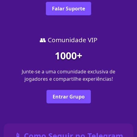
Falar Suporte
👥 Comunidade VIP
1000+
Junte-se a uma comunidade exclusiva de
jogadores e compartilhe experiências!
Entrar Grupo
📱 Como Seguir no Telegram