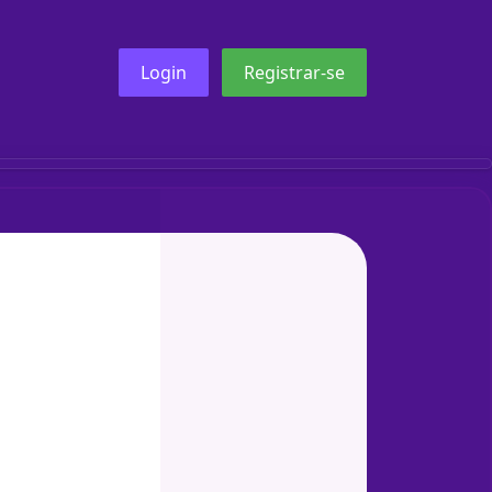
Login
Registrar-se