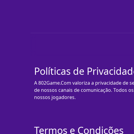
Políticas de Privacida
A 802Game.Com valoriza a privacidade de s
de nossos canais de comunicação. Todos os 
nossos jogadores.
Termos e Condições