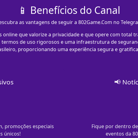
📱 Benefícios do Canal
escubra as vantagens de seguir a 802Game.Com no Telegr
online que valorize a privacidade e que opere com total t
as, termos de uso rigorosos e uma infraestrutura de segura
ileiro, proporcionando uma experiência segura e gratifica
sivos
📢 Notí
m, promoções especiais
Fique por dentro d
s únicos!
eventos da 8