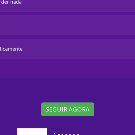
erder nada
a
aticamente
SEGUIR AGORA