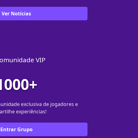
Ver Notícias
Comunidade VIP
1000+
unidade exclusiva de jogadores e
rtilhe experiências!
Entrar Grupo