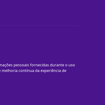
mações pessoais fornecidas durante o uso
e melhoria contínua da experiência de