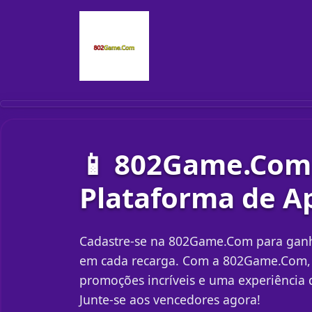
📱 802Game.Com
Plataforma de A
Cadastre-se na 802Game.Com para ganh
em cada recarga. Com a 802Game.Com, 
promoções incríveis e uma experiência d
Junte-se aos vencedores agora!