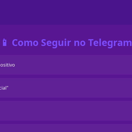
📱 Como Seguir no Telegram
ositivo
ial"