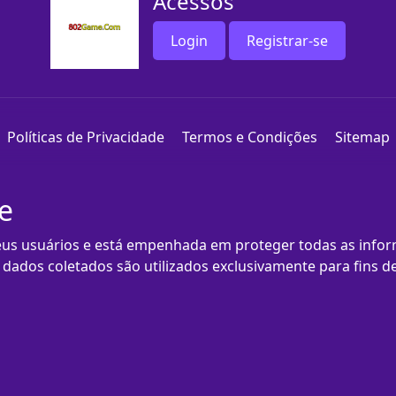
Acessos
Login
Registrar-se
Políticas de Privacidade
Termos e Condições
Sitemap
de
eus usuários e está empenhada em proteger todas as infor
dados coletados são utilizados exclusivamente para fins d