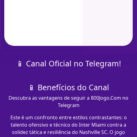
📱 Canal Oficial no Telegram!
📱 Benefícios do Canal
Descubra as vantagens de seguir a 800Jogo.Com no
Telegram
Este é um confronto entre estilos contrastantes: o
talento ofensivo e técnico do Inter Miami contra a
solidez tática e resiliência do Nashville SC. O jogo