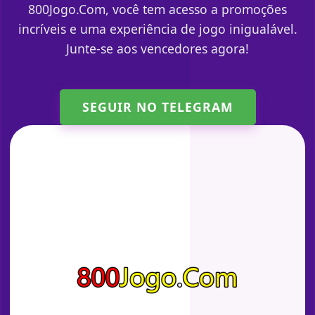
800Jogo.Com, você tem acesso a promoções
incríveis e uma experiência de jogo inigualável.
Junte-se aos vencedores agora!
SEGUIR NO TELEGRAM