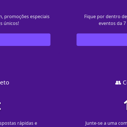
m, promoções especiais
Fique por dentro d
s únicos!
eventos da 7
reto
👥 
t
espostas rápidas e
Junte-se a uma com