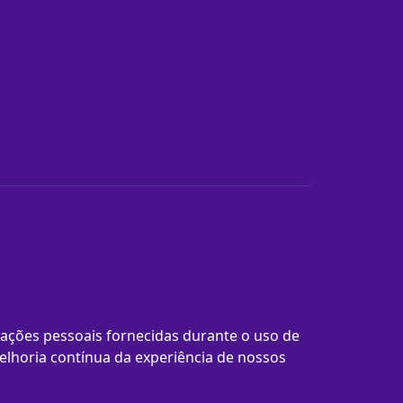
ações pessoais fornecidas durante o uso de
elhoria contínua da experiência de nossos