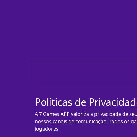
Políticas de Privacida
A 7 Games APP valoriza a privacidade de s
nossos canais de comunicação. Todos os dad
jogadores.