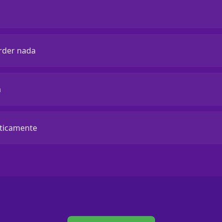
erder nada
a
aticamente