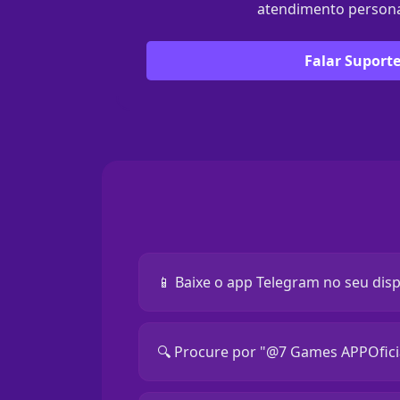
atendimento persona
Falar Suport
📱 Baixe o app Telegram no seu disp
🔍 Procure por "@7 Games APPOfici