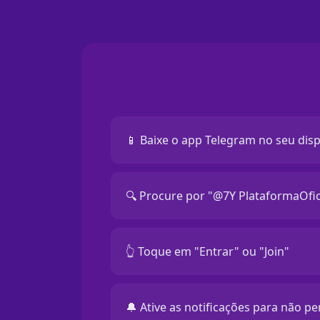
📱 Baixe o app Telegram no seu disp
🔍 Procure por "@7Y PlataformaOfic
👆 Toque em "Entrar" ou "Join"
🔔 Ative as notificações para não p