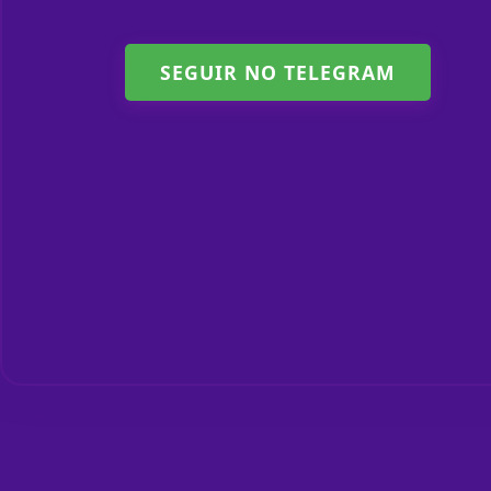
SEGUIR NO TELEGRAM