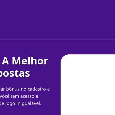
a A Melhor
postas
har bônus no cadastro e
você tem acesso a
e jogo inigualável.