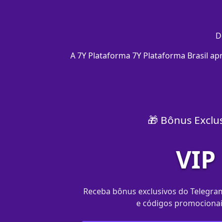
D
A 7Y Plataforma 7Y Plataforma Brasil ap
🎁 Bônus Exclu
VIP
Receba bônus exclusivos do Telegra
e códigos promocionai