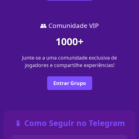
👥 Comunidade VIP
1000+
Junte-se a uma comunidade exclusiva de
jogadores e compartilhe experiências!
Entrar Grupo
📱 Como Seguir no Telegram