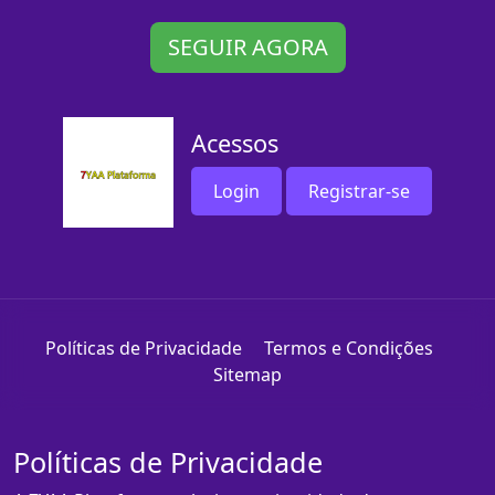
SEGUIR AGORA
Acessos
Login
Registrar-se
Políticas de Privacidade
Termos e Condições
Sitemap
Políticas de Privacidade