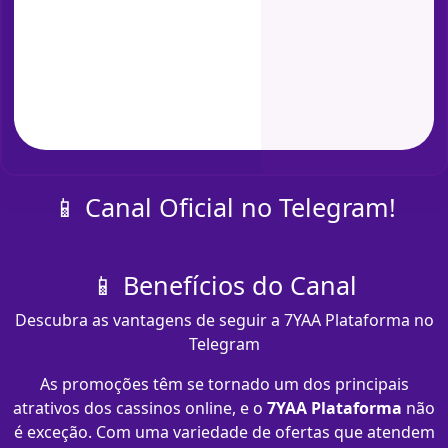
📱 Canal Oficial no Telegram!
📱 Benefícios do Canal
Descubra as vantagens de seguir a 7YAA Plataforma no
Telegram
As promoções têm se tornado um dos principais
atrativos dos cassinos online, e o
7YAA Plataforma
não
é exceção. Com uma variedade de ofertas que atendem