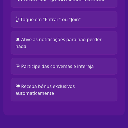
👆 Toque em "Entrar" ou "Join"
🔔 Ative as notificações para não perder
nada
💬 Participe das conversas e interaja
🎁 Receba bônus exclusivos
automaticamente