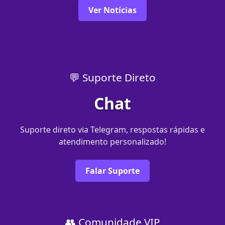
Ver Notícias
💬 Suporte Direto
Chat
Suporte direto via Telegram, respostas rápidas e
atendimento personalizado!
Falar Suporte
👥 Comunidade VIP