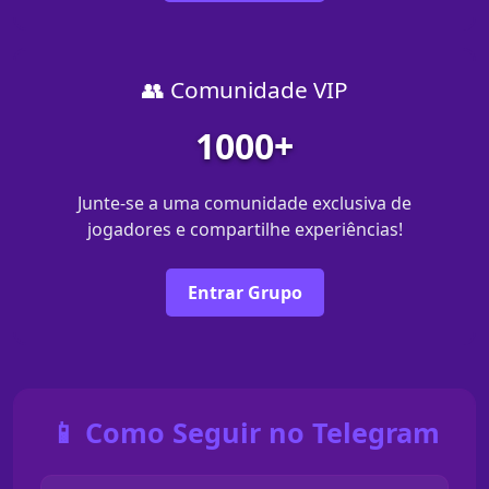
👥 Comunidade VIP
1000+
Junte-se a uma comunidade exclusiva de
jogadores e compartilhe experiências!
Entrar Grupo
📱 Como Seguir no Telegram