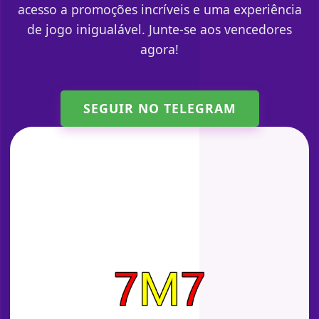
acesso a promoções incríveis e uma experiência
de jogo inigualável. Junte-se aos vencedores
agora!
SEGUIR NO TELEGRAM