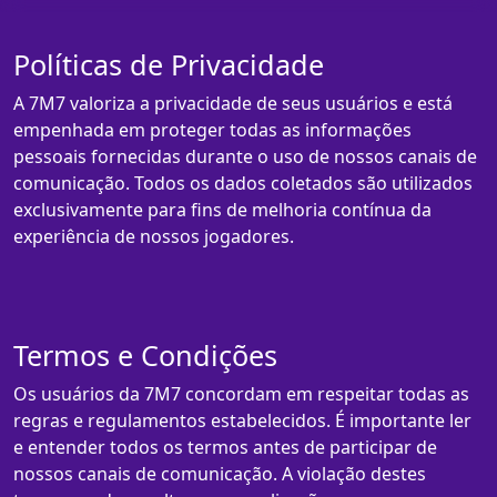
Políticas de Privacidade
A 7M7 valoriza a privacidade de seus usuários e está
empenhada em proteger todas as informações
pessoais fornecidas durante o uso de nossos canais de
comunicação. Todos os dados coletados são utilizados
exclusivamente para fins de melhoria contínua da
experiência de nossos jogadores.
Termos e Condições
Os usuários da 7M7 concordam em respeitar todas as
regras e regulamentos estabelecidos. É importante ler
e entender todos os termos antes de participar de
nossos canais de comunicação. A violação destes