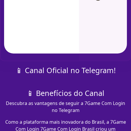
📱 Canal Oficial no Telegram!
📱 Benefícios do Canal
Descubra as vantagens de seguir a 7Game Com Login
no Telegram
Como a plataforma mais inovadora do Brasil, a 7Game
Com Login 7Game Com Login Brasil criou um