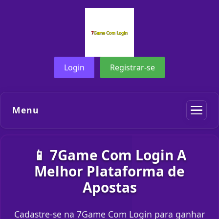
Login
Registrar-se
Menu
📱 7Game Com Login A
Melhor Plataforma de
Apostas
Cadastre-se na 7Game Com Login para ganhar