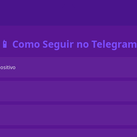
📱 Como Seguir no Telegram
ositivo