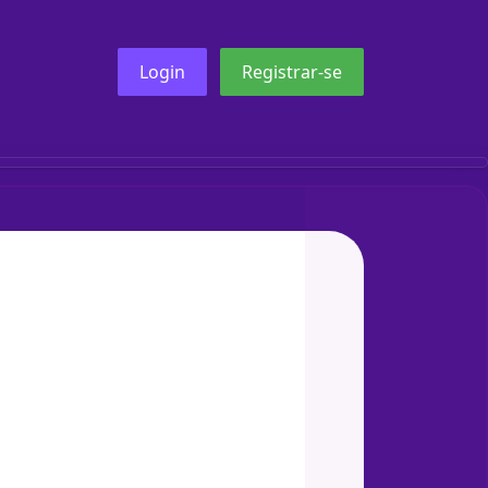
Login
Registrar-se