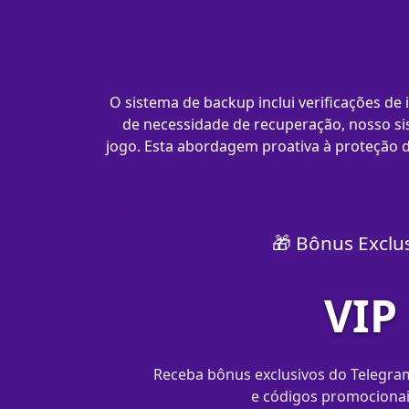
O sistema de backup inclui verificações d
de necessidade de recuperação, nosso s
jogo. Esta abordagem proativa à proteção 
🎁 Bônus Exclu
VIP
Receba bônus exclusivos do Telegra
e códigos promocionai