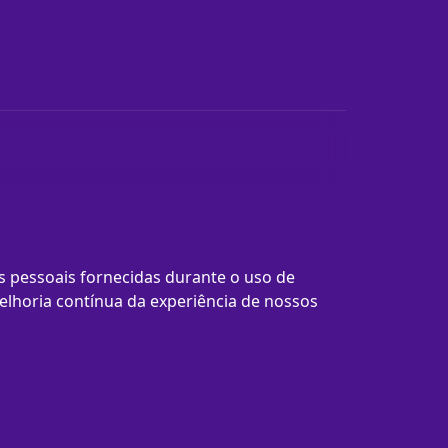
s pessoais fornecidas durante o uso de
elhoria contínua da experiência de nossos