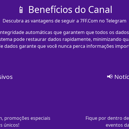
📱 Benefícios do Canal
Descubra as vantagens de seguir a 7FF.Com no Telegram
e integridade automáticas que garantem que todos os dado
istema pode restaurar dados rapidamente, minimizando qua
de dados garante que você nunca perca informações importa
sivos
📢 Notí
m, promoções especiais
Fique por dentro d
s únicos!
eventos d