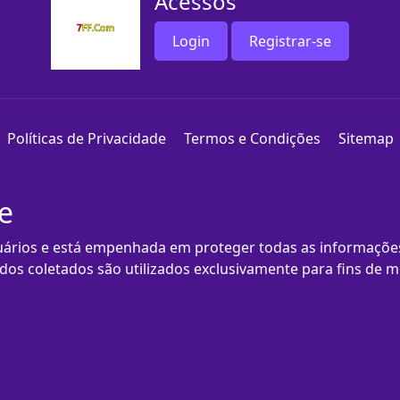
Acessos
Login
Registrar-se
Políticas de Privacidade
Termos e Condições
Sitemap
de
suários e está empenhada em proteger todas as informaçõe
os coletados são utilizados exclusivamente para fins de m