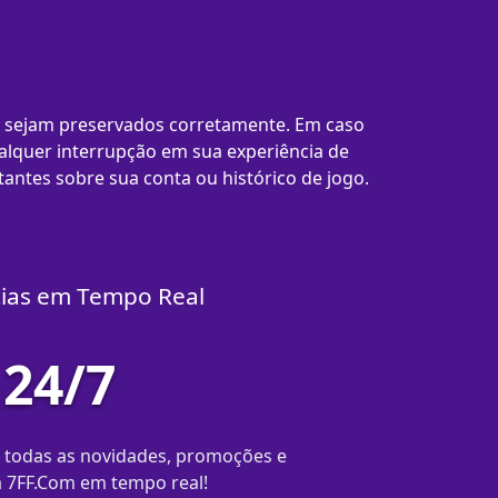
s sejam preservados corretamente. Em caso
lquer interrupção em sua experiência de
ntes sobre sua conta ou histórico de jogo.
cias em Tempo Real
24/7
e todas as novidades, promoções e
a 7FF.Com em tempo real!