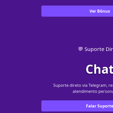
Ver Bônus
💬 Suporte Di
Cha
Suporte direto via Telegram, r
atendimento persona
Falar Suport