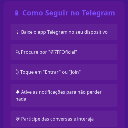
📱 Como Seguir no Telegram
📱 Baixe o app Telegram no seu dispositivo
🔍 Procure por "@7FFOficial"
👆 Toque em "Entrar" ou "Join"
🔔 Ative as notificações para não perder
nada
💬 Participe das conversas e interaja