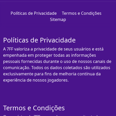
Políticas de Privacidade
Termos e Condições
Sitemap
Políticas de Privacidade
A 7FF valoriza a privacidade de seus usuários e está
empenhada em proteger todas as informações
pessoais fornecidas durante o uso de nossos canais de
comunicação. Todos os dados coletados são utilizados
exclusivamente para fins de melhoria contínua da
experiência de nossos jogadores.
Termos e Condições