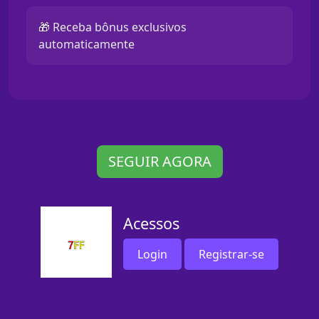
🎁 Receba bônus exclusivos
automaticamente
SEGUIR AGORA
Acessos
Login
Registrar-se