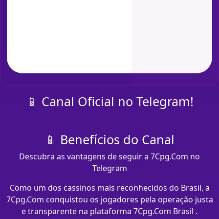
📱 Canal Oficial no Telegram!
📱 Benefícios do Canal
Descubra as vantagens de seguir a 7Cpg.Com no
Telegram
Como um dos cassinos mais reconhecidos do Brasil, a
7Cpg.Com conquistou os jogadores pela operação justa
e transparente na plataforma 7Cpg.Com Brasil .