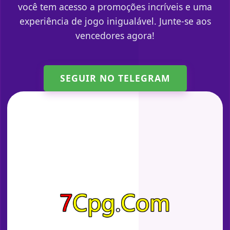
você tem acesso a promoções incríveis e uma
experiência de jogo inigualável. Junte-se aos
vencedores agora!
SEGUIR NO TELEGRAM