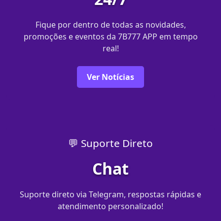
Fique por dentro de todas as novidades,
promoções e eventos da 7B777 APP em tempo
real!
Ver Notícias
💬 Suporte Direto
Chat
Suporte direto via Telegram, respostas rápidas e
atendimento personalizado!