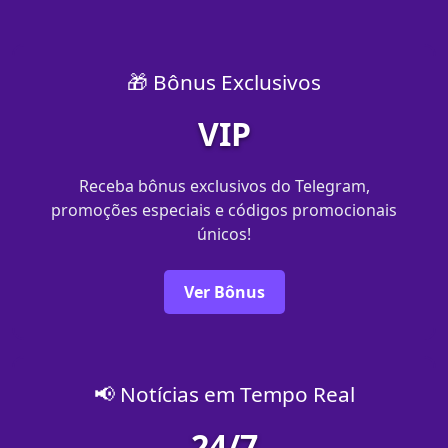
🎁 Bônus Exclusivos
VIP
Receba bônus exclusivos do Telegram,
promoções especiais e códigos promocionais
únicos!
Ver Bônus
📢 Notícias em Tempo Real
24/7