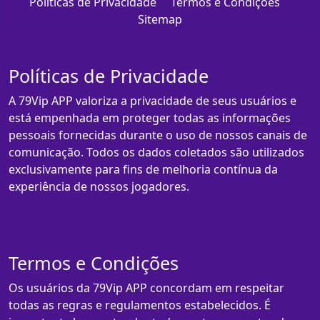
Políticas de Privacidade
Termos e Condições
Sitemap
Políticas de Privacidade
A 79Vip APP valoriza a privacidade de seus usuários e
está empenhada em proteger todas as informações
pessoais fornecidas durante o uso de nossos canais de
comunicação. Todos os dados coletados são utilizados
exclusivamente para fins de melhoria contínua da
experiência de nossos jogadores.
Termos e Condições
Os usuários da 79Vip APP concordam em respeitar
todas as regras e regulamentos estabelecidos. É