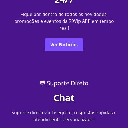
Fique por dentro de todas as novidades,
promoções e eventos da 79Vip APP em tempo
real!
Ver Notícias
💬 Suporte Direto
Chat
Suporte direto via Telegram, respostas rápidas e
atendimento personalizado!