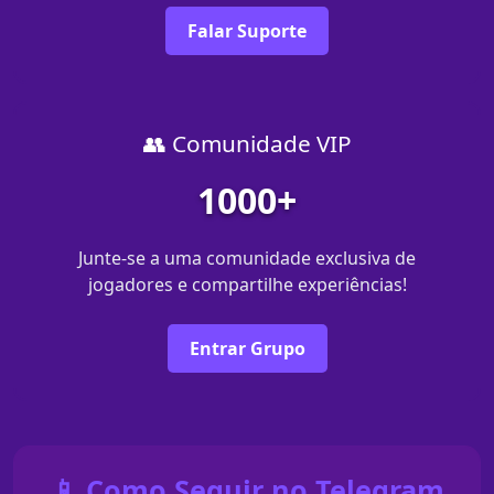
Falar Suporte
👥 Comunidade VIP
1000+
Junte-se a uma comunidade exclusiva de
jogadores e compartilhe experiências!
Entrar Grupo
📱 Como Seguir no Telegram