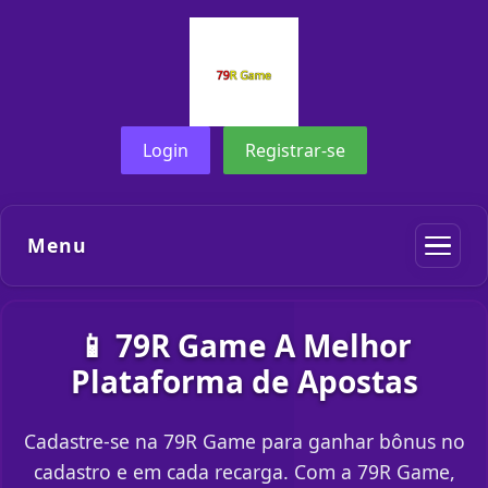
Login
Registrar-se
Menu
📱 79R Game A Melhor
Plataforma de Apostas
Cadastre-se na 79R Game para ganhar bônus no
cadastro e em cada recarga. Com a 79R Game,