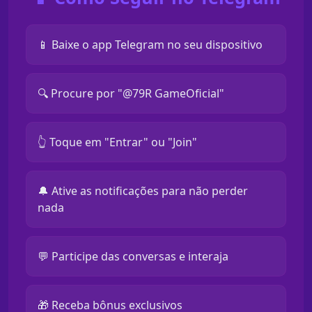
📱 Baixe o app Telegram no seu dispositivo
🔍 Procure por "@79R GameOficial"
👆 Toque em "Entrar" ou "Join"
🔔 Ative as notificações para não perder
nada
💬 Participe das conversas e interaja
🎁 Receba bônus exclusivos