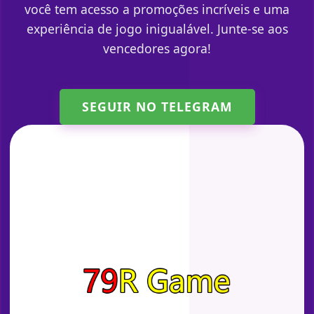
você tem acesso a promoções incríveis e uma
experiência de jogo inigualável. Junte-se aos
vencedores agora!
SEGUIR NO TELEGRAM