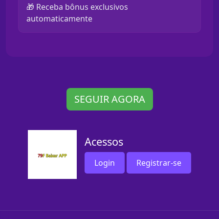
🎁 Receba bônus exclusivos
automaticamente
SEGUIR AGORA
Acessos
Login
Registrar-se