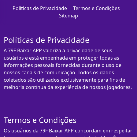
Políticas de Privacidade
Termos e Condições
Sitemap
Políticas de Privacidade
A 79F Baixar APP valoriza a privacidade de seus
usuários e está empenhada em proteger todas as
informações pessoais fornecidas durante o uso de
nossos canais de comunicação. Todos os dados
coletados são utilizados exclusivamente para fins de
melhoria contínua da experiência de nossos jogadores.
Termos e Condições
Os usuários da 79F Baixar APP concordam em respeitar