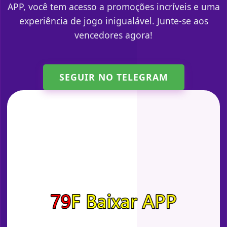
APP, você tem acesso a promoções incríveis e uma
experiência de jogo inigualável. Junte-se aos
vencedores agora!
SEGUIR NO TELEGRAM