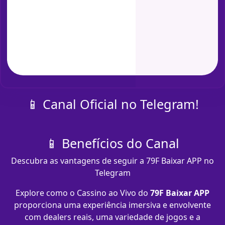
📱 Canal Oficial no Telegram!
📱 Benefícios do Canal
Descubra as vantagens de seguir a 79F Baixar APP no
Telegram
Explore como o Cassino ao Vivo do
79F Baixar APP
proporciona uma experiência imersiva e envolvente
com dealers reais, uma variedade de jogos e a