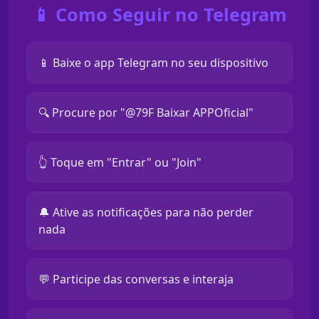
📱 Como Seguir no Telegram
📱 Baixe o app Telegram no seu dispositivo
🔍 Procure por "@79F Baixar APPOficial"
👆 Toque em "Entrar" ou "Join"
🔔 Ative as notificações para não perder
nada
💬 Participe das conversas e interaja