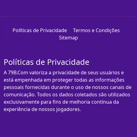
Políticas de Privacidade
Termos e Condições
Sitemap
Políticas de Privacidade
A 79B.Com valoriza a privacidade de seus usuários e
está empenhada em proteger todas as informações
pessoais fornecidas durante o uso de nossos canais de
comunicação. Todos os dados coletados são utilizados
exclusivamente para fins de melhoria contínua da
experiência de nossos jogadores.