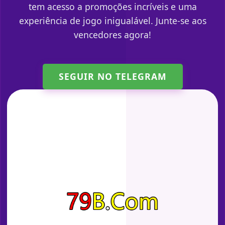
tem acesso a promoções incríveis e uma
experiência de jogo inigualável. Junte-se aos
vencedores agora!
SEGUIR NO TELEGRAM