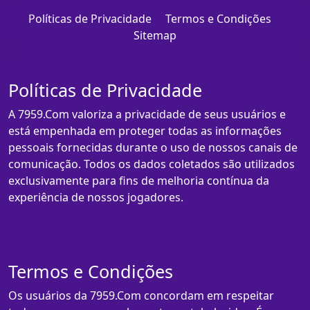
Políticas de Privacidade
Termos e Condições
Sitemap
Políticas de Privacidade
A 7959.Com valoriza a privacidade de seus usuários e
está empenhada em proteger todas as informações
pessoais fornecidas durante o uso de nossos canais de
comunicação. Todos os dados coletados são utilizados
exclusivamente para fins de melhoria contínua da
experiência de nossos jogadores.
Termos e Condições
Os usuários da 7959.Com concordam em respeitar