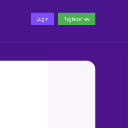
Login
Registrar-se