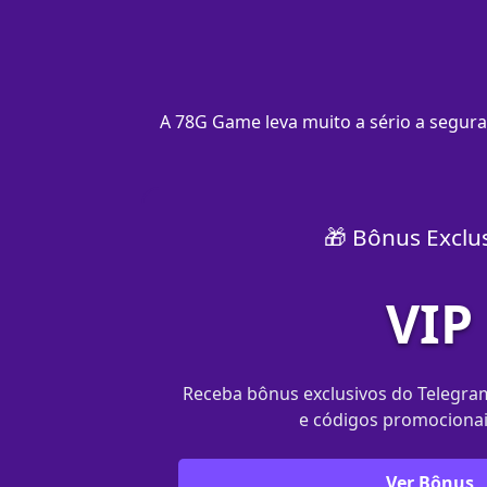
A 78G Game leva muito a sério a segura
🎁 Bônus Exclu
VIP
Receba bônus exclusivos do Telegra
e códigos promocionai
Ver Bônus