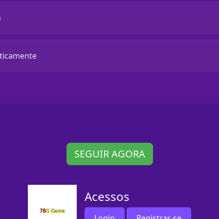
a
aticamente
SEGUIR AGORA
Acessos
Login
Registrar-se