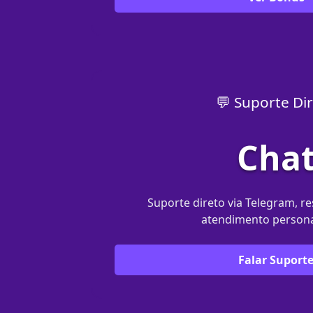
💬 Suporte Di
Cha
Suporte direto via Telegram, r
atendimento persona
Falar Suport