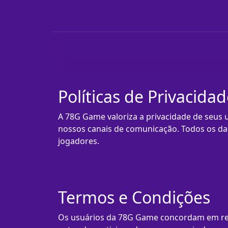
Políticas de Privacida
A 78G Game valoriza a privacidade de seus
nossos canais de comunicação. Todos os dad
jogadores.
Termos e Condições
Os usuários da 78G Game concordam em resp