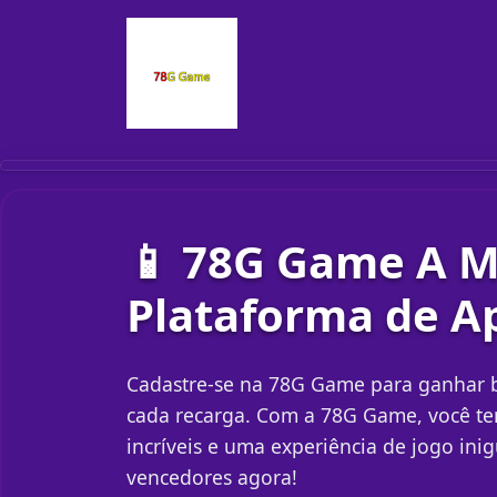
📱 78G Game A M
Plataforma de A
Cadastre-se na 78G Game para ganhar 
cada recarga. Com a 78G Game, você t
incríveis e uma experiência de jogo inig
vencedores agora!