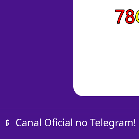
📱 Canal Oficial no Telegram!