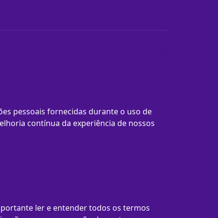
ões pessoais fornecidas durante o uso de
elhoria contínua da experiência de nossos
portante ler e entender todos os termos