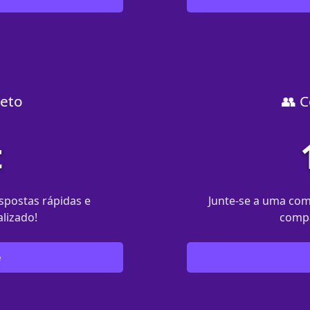
reto
👥 
t
espostas rápidas e
Junte-se a uma com
lizado!
compa
e