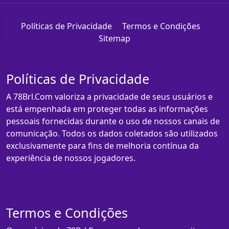
Políticas de Privacidade
Termos e Condições
Sitemap
Políticas de Privacidade
A 78Brl.Com valoriza a privacidade de seus usuários e
está empenhada em proteger todas as informações
pessoais fornecidas durante o uso de nossos canais de
comunicação. Todos os dados coletados são utilizados
exclusivamente para fins de melhoria contínua da
experiência de nossos jogadores.
Termos e Condições