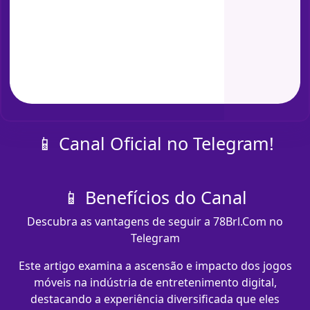
📱 Canal Oficial no Telegram!
📱 Benefícios do Canal
Descubra as vantagens de seguir a 78Brl.Com no
Telegram
Este artigo examina a ascensão e impacto dos jogos
móveis na indústria de entretenimento digital,
destacando a experiência diversificada que eles