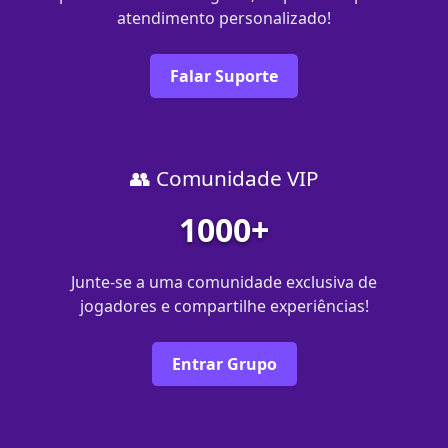
atendimento personalizado!
Falar Suporte
👥 Comunidade VIP
1000+
Junte-se a uma comunidade exclusiva de
jogadores e compartilhe experiências!
Entrar Grupo