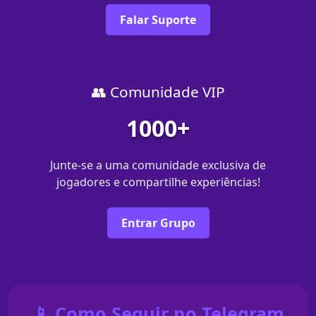
Falar Suporte
👥 Comunidade VIP
1000+
Junte-se a uma comunidade exclusiva de
jogadores e compartilhe experiências!
Entrar Grupo
📱 Como Seguir no Telegram