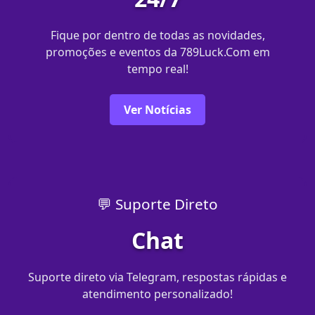
Fique por dentro de todas as novidades,
promoções e eventos da 789Luck.Com em
tempo real!
Ver Notícias
💬 Suporte Direto
Chat
Suporte direto via Telegram, respostas rápidas e
atendimento personalizado!