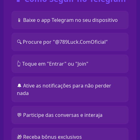
📱 Baixe o app Telegram no seu dispositivo
🔍 Procure por "@789Luck.ComOficial"
👆 Toque em "Entrar" ou "Join"
🔔 Ative as notificações para não perder
nada
💬 Participe das conversas e interaja
🎁 Receba bônus exclusivos