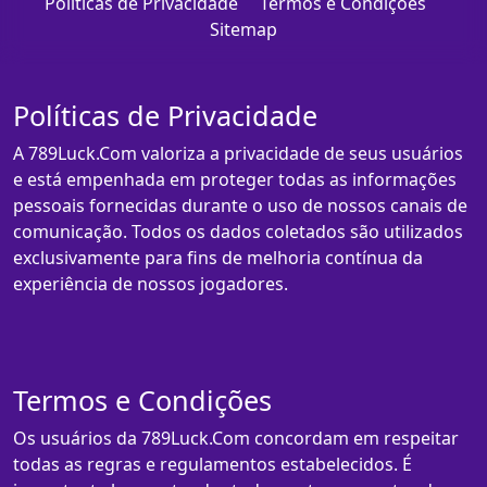
Políticas de Privacidade
Termos e Condições
Sitemap
Políticas de Privacidade
A 789Luck.Com valoriza a privacidade de seus usuários
e está empenhada em proteger todas as informações
pessoais fornecidas durante o uso de nossos canais de
comunicação. Todos os dados coletados são utilizados
exclusivamente para fins de melhoria contínua da
experiência de nossos jogadores.
Termos e Condições
Os usuários da 789Luck.Com concordam em respeitar
todas as regras e regulamentos estabelecidos. É