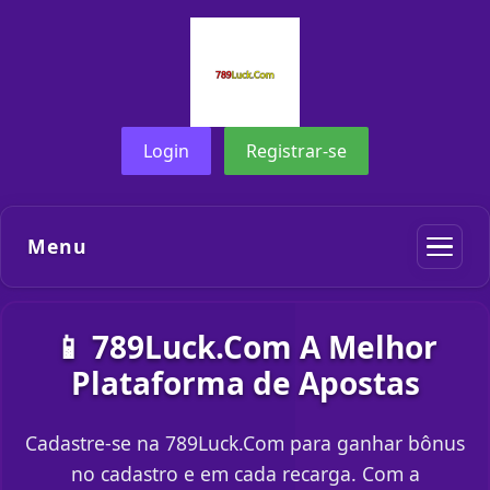
Login
Registrar-se
Menu
📱 789Luck.Com A Melhor
Plataforma de Apostas
Cadastre-se na 789Luck.Com para ganhar bônus
no cadastro e em cada recarga. Com a