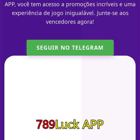
APP, você tem acesso a promoções incríveis e uma
experiência de jogo inigualável. Junte-se aos
vencedores agora!
SEGUIR NO TELEGRAM