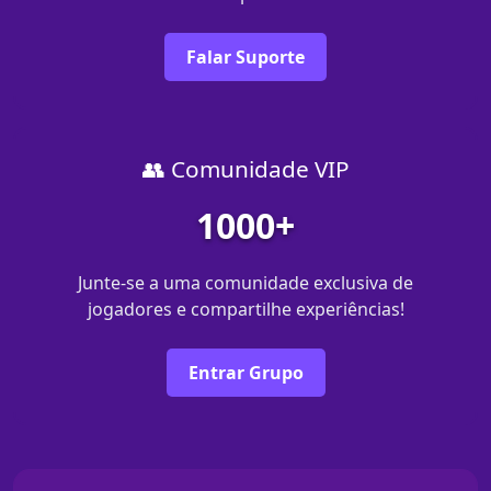
Falar Suporte
👥 Comunidade VIP
1000+
Junte-se a uma comunidade exclusiva de
jogadores e compartilhe experiências!
Entrar Grupo