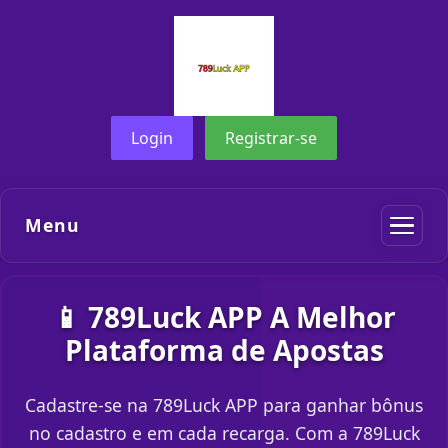
Login
Registrar-se
Menu
📱 789Luck APP A Melhor
Plataforma de Apostas
Cadastre-se na 789Luck APP para ganhar bônus
no cadastro e em cada recarga. Com a 789Luck