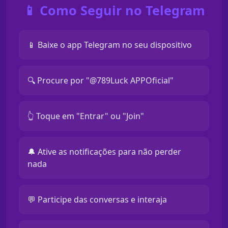
📱 Como Seguir no Telegram
📱 Baixe o app Telegram no seu dispositivo
🔍 Procure por "@789Luck APPOficial"
👆 Toque em "Entrar" ou "Join"
🔔 Ative as notificações para não perder
nada
💬 Participe das conversas e interaja