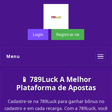
Login
Registrar-se
Menu
📱 789Luck A Melhor
Plataforma de Apostas
Cadastre-se na 789Luck para ganhar bônus no
cadastro e em cada recarga. Com a 789Luck, você