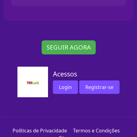
SEGUIR AGORA
Acessos
Login
Registrar-se
Políticas de Privacidade
Termos e Condições