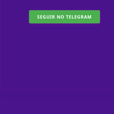
SEGUIR NO TELEGRAM