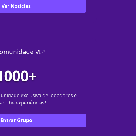
Ver Notícias
Comunidade VIP
1000+
unidade exclusiva de jogadores e
rtilhe experiências!
Entrar Grupo