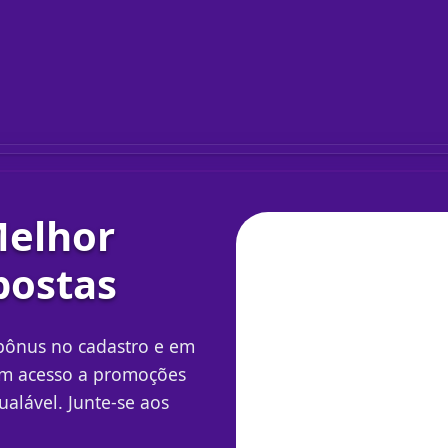
Melhor
postas
bônus no cadastro e em
em acesso a promoções
ualável. Junte-se aos