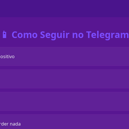
📱 Como Seguir no Telegram
ositivo
erder nada