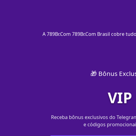
A 789Br.Com 789Br.Com Brasil cobre tud
🎁 Bônus Exclu
VIP
Receba bônus exclusivos do Telegra
e códigos promocionai