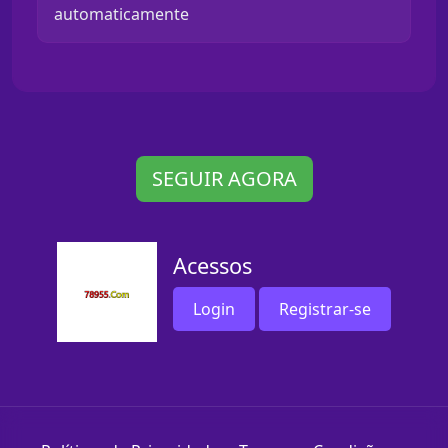
automaticamente
SEGUIR AGORA
Acessos
Login
Registrar-se