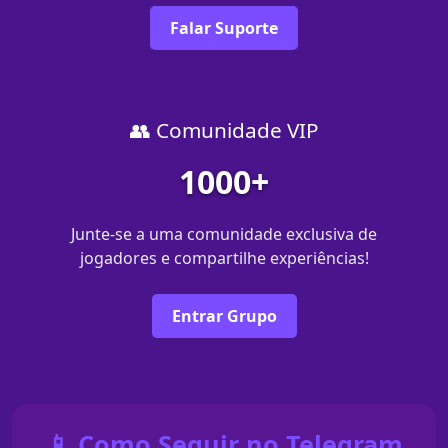
Falar Suporte
👥 Comunidade VIP
1000+
Junte-se a uma comunidade exclusiva de
jogadores e compartilhe experiências!
Entrar Grupo
📱 Como Seguir no Telegram