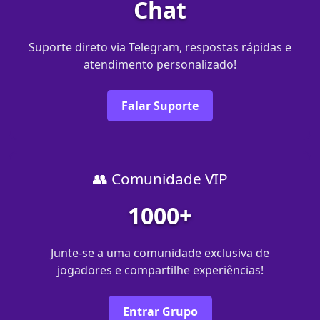
Chat
Suporte direto via Telegram, respostas rápidas e
atendimento personalizado!
Falar Suporte
👥 Comunidade VIP
1000+
Junte-se a uma comunidade exclusiva de
jogadores e compartilhe experiências!
Entrar Grupo