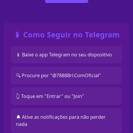
📱 Como Seguir no Telegram
📱 Baixe o app Telegram no seu dispositivo
🔍 Procure por "@7888Brl.ComOficial"
👆 Toque em "Entrar" ou "Join"
🔔 Ative as notificações para não perder
nada