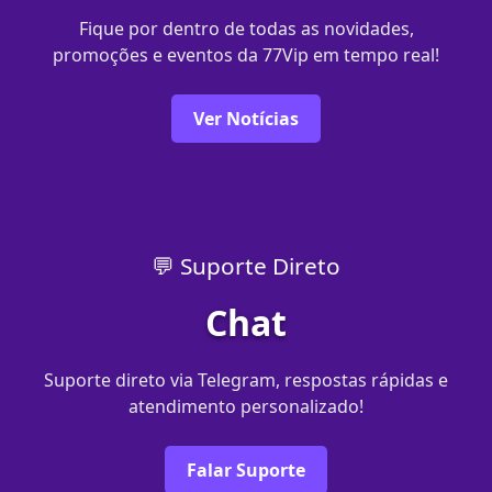
Fique por dentro de todas as novidades,
promoções e eventos da 77Vip em tempo real!
Ver Notícias
💬 Suporte Direto
Chat
Suporte direto via Telegram, respostas rápidas e
atendimento personalizado!
Falar Suporte