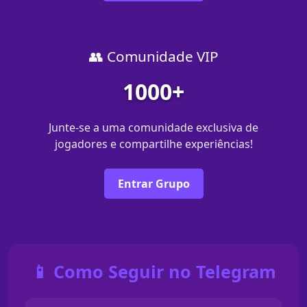
👥 Comunidade VIP
1000+
Junte-se a uma comunidade exclusiva de
jogadores e compartilhe experiências!
Entrar Grupo
📱 Como Seguir no Telegram