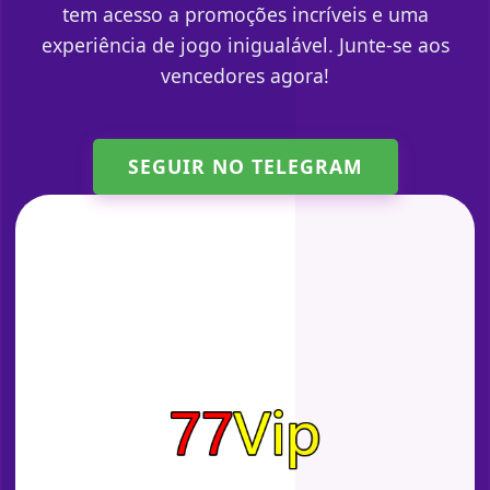
tem acesso a promoções incríveis e uma
experiência de jogo inigualável. Junte-se aos
vencedores agora!
SEGUIR NO TELEGRAM