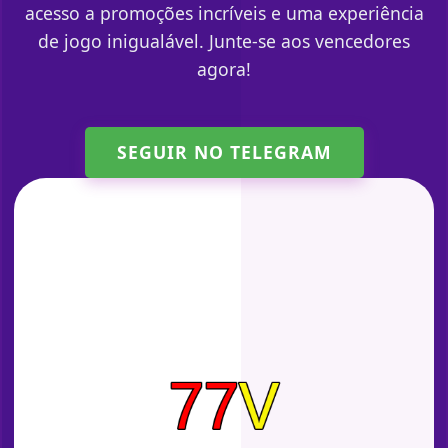
acesso a promoções incríveis e uma experiência
de jogo inigualável. Junte-se aos vencedores
agora!
SEGUIR NO TELEGRAM