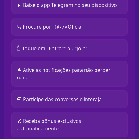
📱 Baixe o app Telegram no seu dispositivo
🔍 Procure por "@77VOficial"
👆 Toque em "Entrar" ou "Join"
🔔 Ative as notificações para não perder
nada
💬 Participe das conversas e interaja
🎁 Receba bônus exclusivos
automaticamente