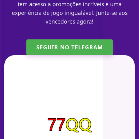
tem acesso a promoções incríveis e uma
experiência de jogo inigualável. Junte-se aos
vencedores agora!
SEGUIR NO TELEGRAM