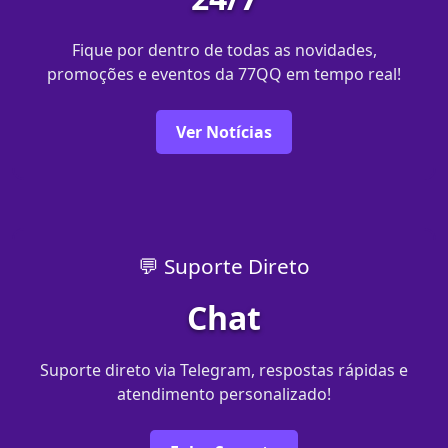
Fique por dentro de todas as novidades,
promoções e eventos da 77QQ em tempo real!
Ver Notícias
💬 Suporte Direto
Chat
Suporte direto via Telegram, respostas rápidas e
atendimento personalizado!