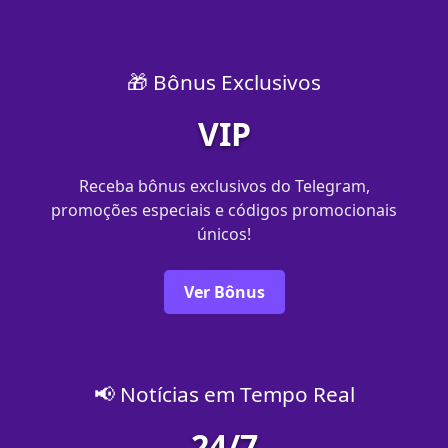
🎁 Bônus Exclusivos
VIP
Receba bônus exclusivos do Telegram,
promoções especiais e códigos promocionais
únicos!
Ver Bônus
📢 Notícias em Tempo Real
24/7