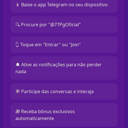
📱 Baixe o app Telegram no seu dispositivo
🔍 Procure por "@77PgOficial"
👆 Toque em "Entrar" ou "Join"
🔔 Ative as notificações para não perder
nada
💬 Participe das conversas e interaja
🎁 Receba bônus exclusivos
automaticamente