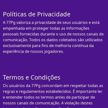
Políticas de Privacidade
A 77Pg valoriza a privacidade de seus usuários e está
empenhada em proteger todas as informações
pessoais fornecidas durante o uso de nossos canais de
comunicação. Todos os dados coletados são utilizados
exclusivamente para fins de melhoria contínua da
experiência de nossos jogadores.
Termos e Condições
Os usuários da 77Pg concordam em respeitar todas as
regras e regulamentos estabelecidos. É importante ler
e entender todos os termos antes de participar de
nossos canais de comunicação. A violação destes