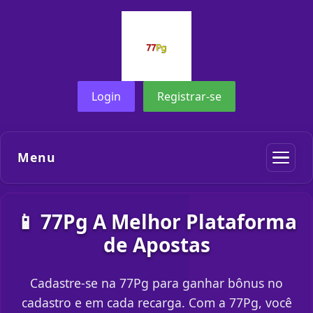
Login
Registrar-se
Menu
📱 77Pg A Melhor Plataforma
de Apostas
Cadastre-se na 77Pg para ganhar bônus no
cadastro e em cada recarga. Com a 77Pg, você