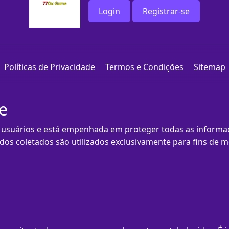
Login
Registrar-se
Políticas de Privacidade
Termos e Condições
Sitemap
de
s usuários e está empenhada em proteger todas as informa
os coletados são utilizados exclusivamente para fins de m