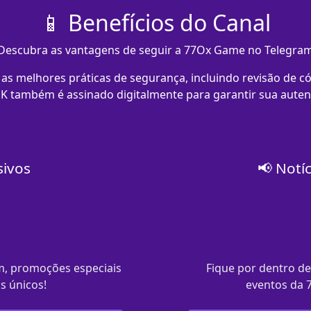
📱 Benefícios do Canal
Descubra as vantagens de seguir a 77Ox Game no Telegra
s melhores práticas de segurança, incluindo revisão de cód
PK também é assinado digitalmente para garantir sua autent
sivos
📢 Notí
m, promoções especiais
Fique por dentro d
s únicos!
eventos da 