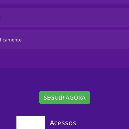
a
aticamente
SEGUIR AGORA
Acessos