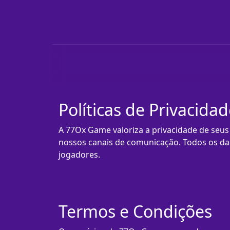
Políticas de Privacida
A 77Ox Game valoriza a privacidade de seu
nossos canais de comunicação. Todos os dad
jogadores.
Termos e Condições