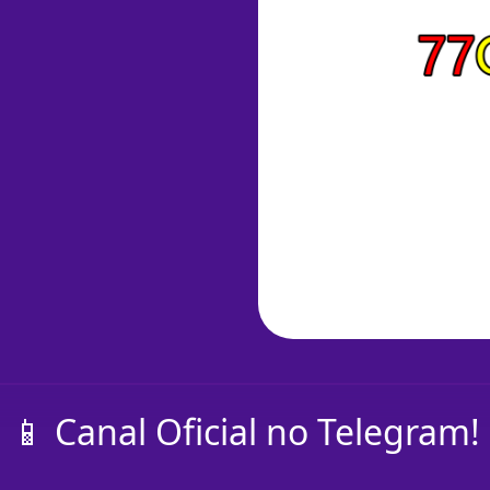
📱 Canal Oficial no Telegram!