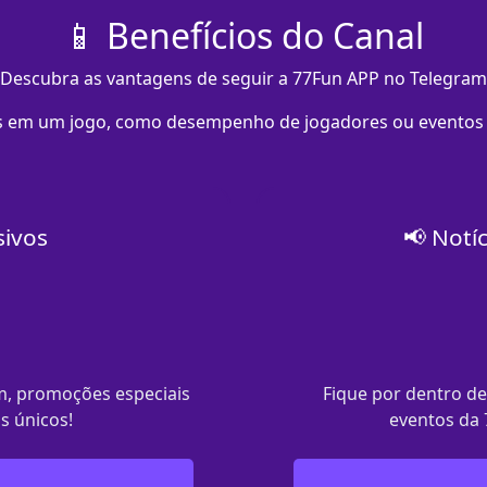
📱 Benefícios do Canal
Descubra as vantagens de seguir a 77Fun APP no Telegram
os em um jogo, como desempenho de jogadores ou eventos e
sivos
📢 Notí
m, promoções especiais
Fique por dentro d
s únicos!
eventos da 