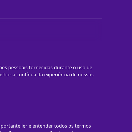
ões pessoais fornecidas durante o uso de
elhoria contínua da experiência de nossos
portante ler e entender todos os termos