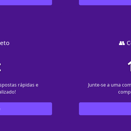
reto
👥 
t
espostas rápidas e
Junte-se a uma com
lizado!
compa
e