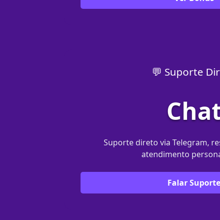
💬 Suporte Di
Cha
Suporte direto via Telegram, r
atendimento persona
Falar Suport