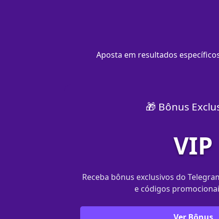
Aposta em resultados específic
🎁 Bônus Exclu
VIP
Receba bônus exclusivos do Telegra
e códigos promocionai
Ver Bônus