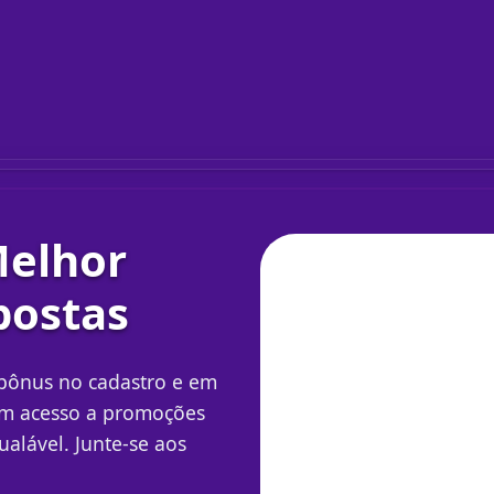
Melhor
postas
bônus no cadastro e em
em acesso a promoções
ualável. Junte-se aos