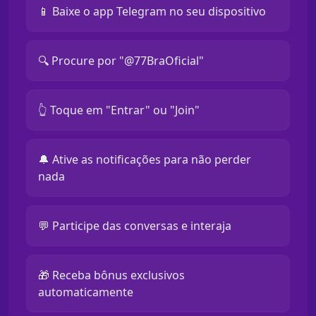
📱 Baixe o app Telegram no seu dispositivo
🔍 Procure por "@77BraOficial"
👆 Toque em "Entrar" ou "Join"
🔔 Ative as notificações para não perder
nada
💬 Participe das conversas e interaja
🎁 Receba bônus exclusivos
automaticamente