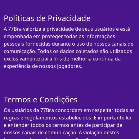
Políticas de Privacidade
A 77Bra valoriza a privacidade de seus usuários e está
empenhada em proteger todas as informações
pessoais fornecidas durante o uso de nossos canais de
comunicação. Todos os dados coletados são utilizados
exclusivamente para fins de melhoria contínua da
experiência de nossos jogadores.
Termos e Condições
Os usuários da 77Bra concordam em respeitar todas as
regras e regulamentos estabelecidos. É importante ler
e entender todos os termos antes de participar de
nossos canais de comunicação. A violação destes