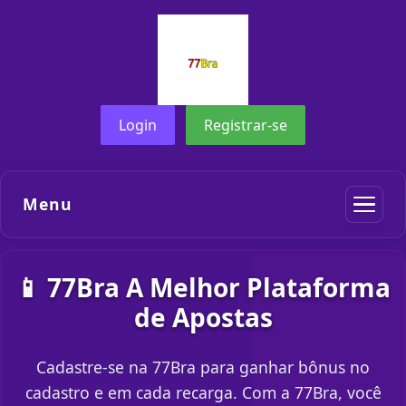
Login
Registrar-se
Menu
📱 77Bra A Melhor Plataforma
de Apostas
Cadastre-se na 77Bra para ganhar bônus no
cadastro e em cada recarga. Com a 77Bra, você