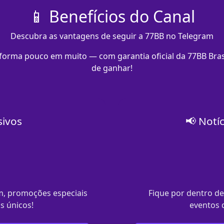
📱 Benefícios do Canal
Descubra as vantagens de seguir a 77BB no Telegram
orma pouco em muito — com garantia oficial da 77BB Brasil
de ganhar!
sivos
📢 Notí
m, promoções especiais
Fique por dentro d
s únicos!
eventos 