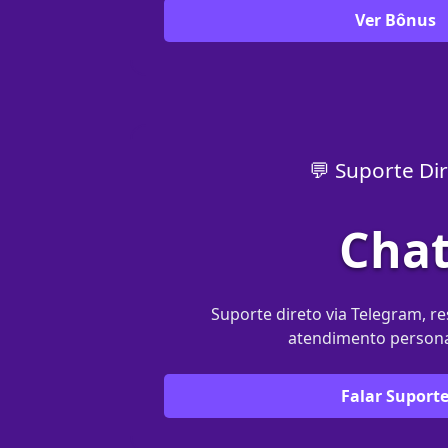
Ver Bônus
💬 Suporte Di
Cha
Suporte direto via Telegram, r
atendimento persona
Falar Suport