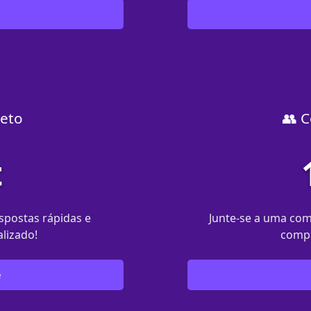
reto
👥 
t
espostas rápidas e
Junte-se a uma com
lizado!
compa
e