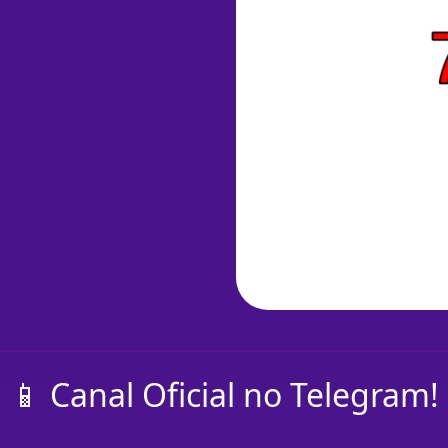
📱 Canal Oficial no Telegram!