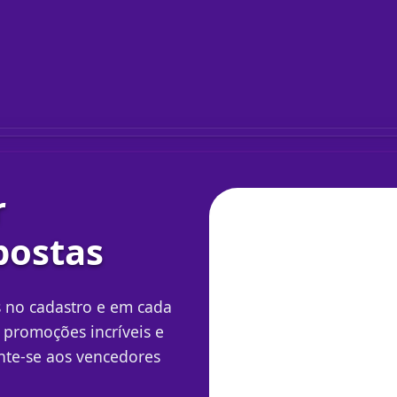
r
postas
 no cadastro e em cada
 promoções incríveis e
unte-se aos vencedores