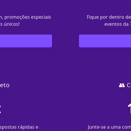
m, promoções especiais
Fique por dentro d
s únicos!
eventos da 
reto
👥 
t
espostas rápidas e
Junte-se a uma com