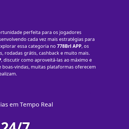
m
rtunidade perfeita para os jogadores
senvolvendo cada vez mais estratégias para
explorar essa categoria no
778Brl APP
, os
 rodadas grátis, cashback e muito mais.
P
, discutir como aproveitá-las ao máximo e
 boas-vindas, muitas plataformas oferecem
ealizam.
cias em Tempo Real
24/7