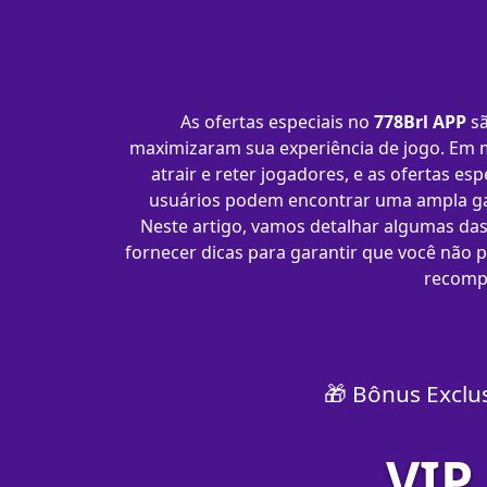
As ofertas especiais no
778Brl APP
sã
maximizaram sua experiência de jogo. Em m
atrair e reter jogadores, e as ofertas 
usuários podem encontrar uma ampla gam
Neste artigo, vamos detalhar algumas das
fornecer dicas para garantir que você nã
recompe
🎁 Bônus Exclu
VIP