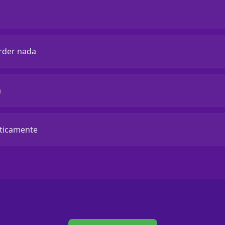
erder nada
a
aticamente