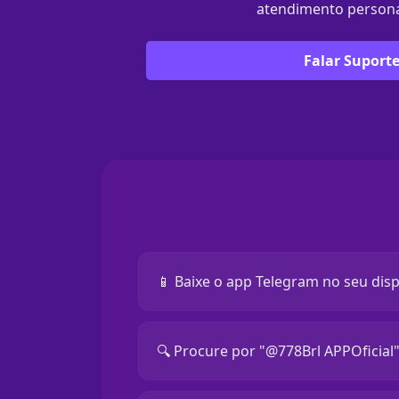
atendimento persona
Falar Suport
📱 Baixe o app Telegram no seu disp
🔍 Procure por "@778Brl APPOficial