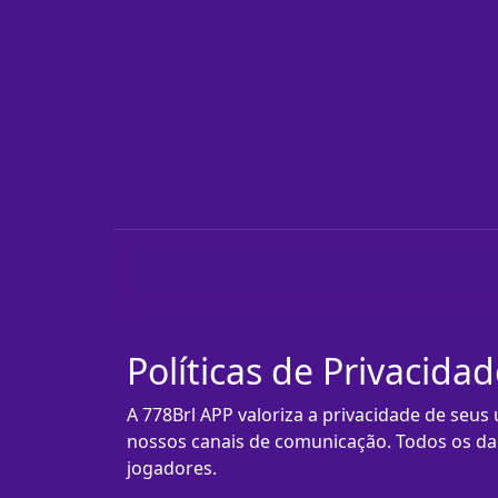
Políticas de Privacida
A 778Brl APP valoriza a privacidade de seu
nossos canais de comunicação. Todos os dad
jogadores.