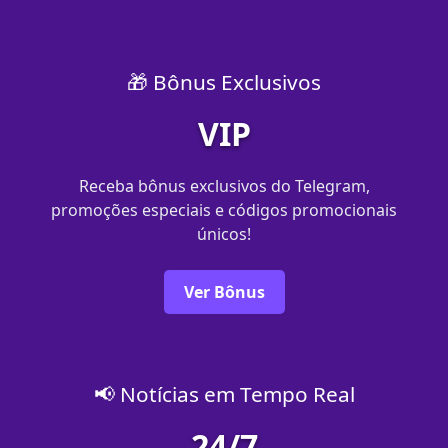
🎁 Bônus Exclusivos
VIP
Receba bônus exclusivos do Telegram,
promoções especiais e códigos promocionais
únicos!
Ver Bônus
📢 Notícias em Tempo Real
24/7