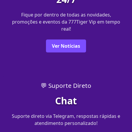
Fique por dentro de todas as novidades,
promoções e eventos da 777Tiger Vip em tempo
real!
Ver Notícias
💬 Suporte Direto
Chat
Suporte direto via Telegram, respostas rápidas e
atendimento personalizado!