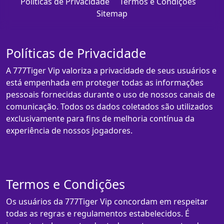
Políticas de Privacidade
Termos e Condições
Sitemap
Políticas de Privacidade
A 777Tiger Vip valoriza a privacidade de seus usuários e
está empenhada em proteger todas as informações
pessoais fornecidas durante o uso de nossos canais de
comunicação. Todos os dados coletados são utilizados
exclusivamente para fins de melhoria contínua da
experiência de nossos jogadores.
Termos e Condições
Os usuários da 777Tiger Vip concordam em respeitar
todas as regras e regulamentos estabelecidos. É