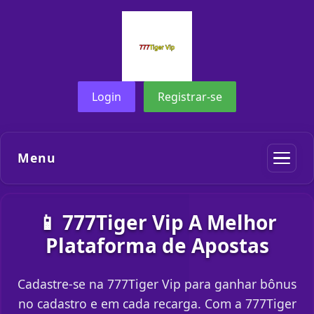
Login
Registrar-se
Menu
📱 777Tiger Vip A Melhor
Plataforma de Apostas
Cadastre-se na 777Tiger Vip para ganhar bônus
no cadastro e em cada recarga. Com a 777Tiger