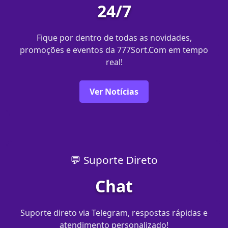
24/7
Fique por dentro de todas as novidades,
promoções e eventos da 777Sort.Com em tempo
real!
Ver Notícias
💬 Suporte Direto
Chat
Suporte direto via Telegram, respostas rápidas e
atendimento personalizado!