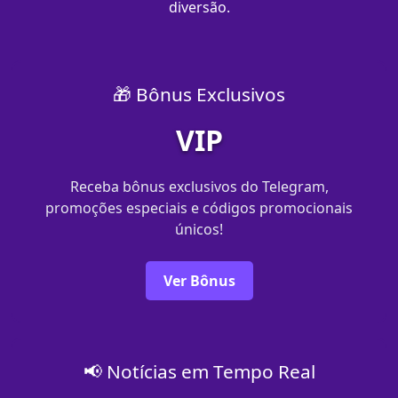
diversão.
🎁 Bônus Exclusivos
VIP
Receba bônus exclusivos do Telegram,
promoções especiais e códigos promocionais
únicos!
Ver Bônus
📢 Notícias em Tempo Real