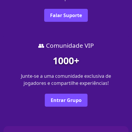
Falar Suporte
👥 Comunidade VIP
1000+
Junte-se a uma comunidade exclusiva de
jogadores e compartilhe experiências!
Entrar Grupo