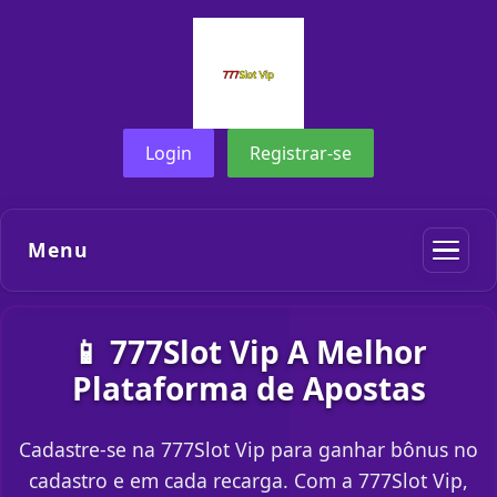
Login
Registrar-se
Menu
📱 777Slot Vip A Melhor
Plataforma de Apostas
Cadastre-se na 777Slot Vip para ganhar bônus no
cadastro e em cada recarga. Com a 777Slot Vip,