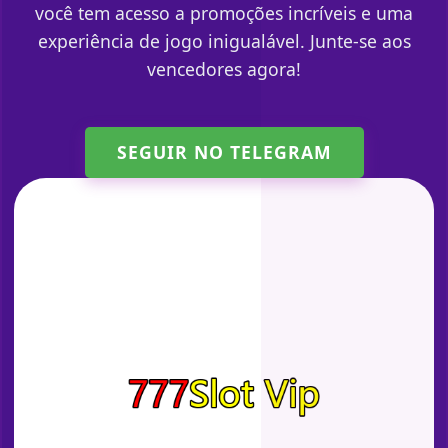
você tem acesso a promoções incríveis e uma
experiência de jogo inigualável. Junte-se aos
vencedores agora!
SEGUIR NO TELEGRAM