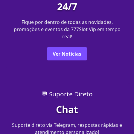
24/7
Fique por dentro de todas as novidades,
promoções e eventos da 777Slot Vip em tempo
real!
Ver Notícias
💬 Suporte Direto
Chat
Suporte direto via Telegram, respostas rápidas e
atendimento personalizado!