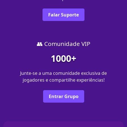
Falar Suporte
👥 Comunidade VIP
1000+
Junte-se a uma comunidade exclusiva de
jogadores e compartilhe experiências!
Entrar Grupo