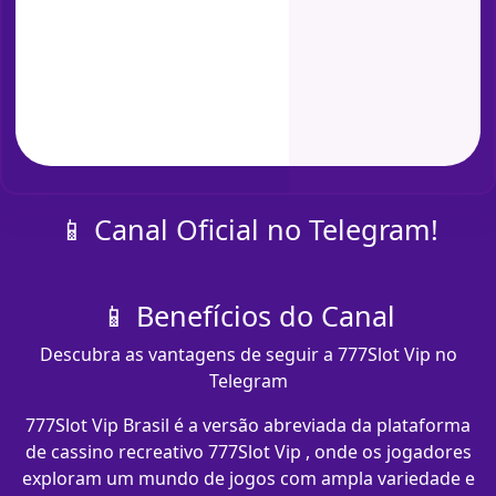
📱 Canal Oficial no Telegram!
📱 Benefícios do Canal
Descubra as vantagens de seguir a 777Slot Vip no
Telegram
777Slot Vip Brasil é a versão abreviada da plataforma
de cassino recreativo 777Slot Vip , onde os jogadores
exploram um mundo de jogos com ampla variedade e