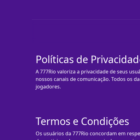
Políticas de Privacida
A 777Rio valoriza a privacidade de seus us
nossos canais de comunicação. Todos os dad
jogadores.
Termos e Condições
Os usuários da 777Rio concordam em respeit