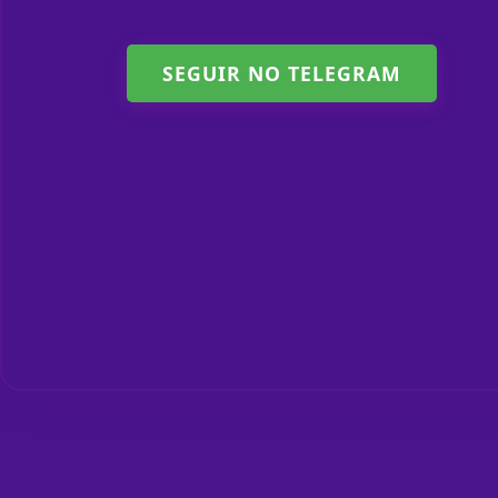
SEGUIR NO TELEGRAM