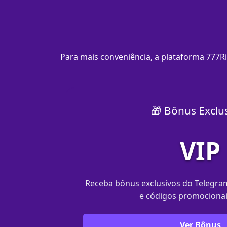
Para mais conveniência, a plataforma 777Ri
🎁 Bônus Exclu
VIP
Receba bônus exclusivos do Telegra
e códigos promocionai
Ver Bônus