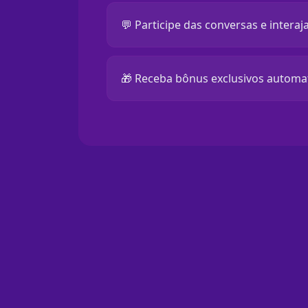
💬 Participe das conversas e interaj
🎁 Receba bônus exclusivos autom