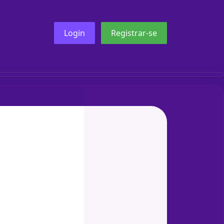
Login
Registrar-se