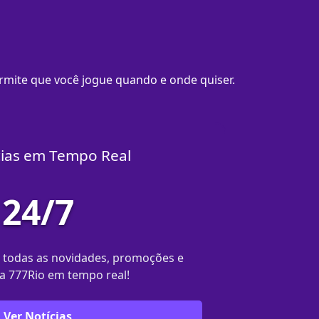
ermite que você jogue quando e onde quiser.
cias em Tempo Real
24/7
e todas as novidades, promoções e
a 777Rio em tempo real!
Ver Notícias