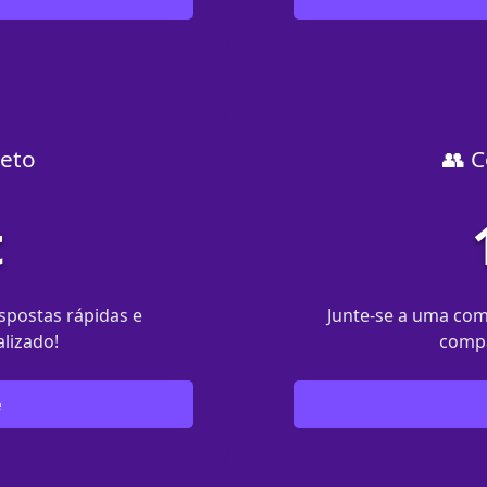
reto
👥 
t
espostas rápidas e
Junte-se a uma com
lizado!
compa
e