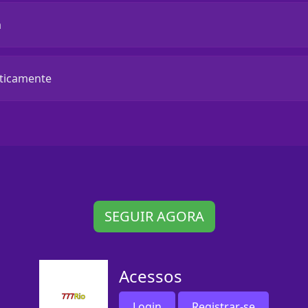
a
aticamente
SEGUIR AGORA
Acessos
Login
Registrar-se