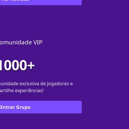
Comunidade VIP
1000+
unidade exclusiva de jogadores e
rtilhe experiências!
Entrar Grupo