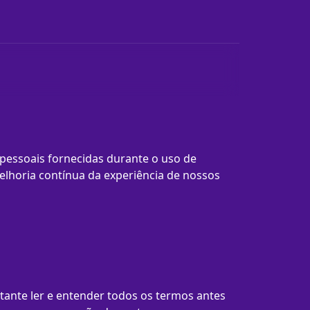
pessoais fornecidas durante o uso de
elhoria contínua da experiência de nossos
tante ler e entender todos os termos antes