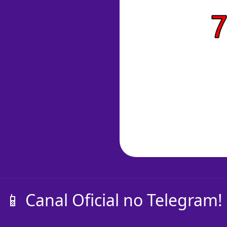
📱 Canal Oficial no Telegram!