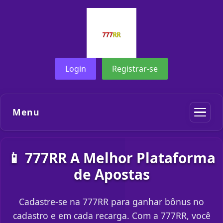
Login
Registrar-se
Menu
📱 777RR A Melhor Plataforma
de Apostas
Cadastre-se na 777RR para ganhar bônus no
cadastro e em cada recarga. Com a 777RR, você