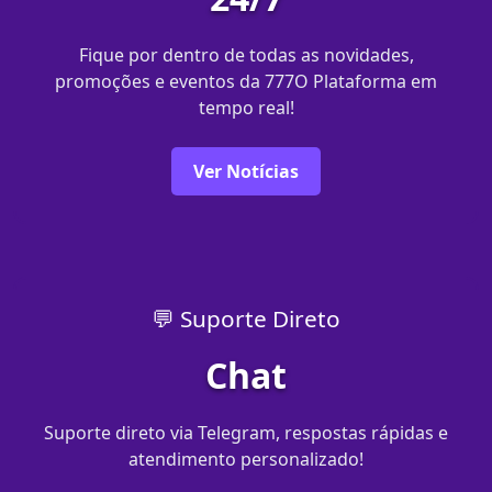
Fique por dentro de todas as novidades,
promoções e eventos da 777O Plataforma em
tempo real!
Ver Notícias
💬 Suporte Direto
Chat
Suporte direto via Telegram, respostas rápidas e
atendimento personalizado!