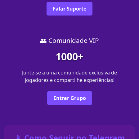
Falar Suporte
👥 Comunidade VIP
1000+
Junte-se a uma comunidade exclusiva de
jogadores e compartilhe experiências!
Entrar Grupo
📱 Como Seguir no Telegram