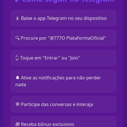
📱 Baixe o app Telegram no seu dispositivo
🔍 Procure por "@777O PlataformaOficial"
👆 Toque em "Entrar" ou "Join"
🔔 Ative as notificações para não perder
nada
💬 Participe das conversas e interaja
🎁 Receba bônus exclusivos