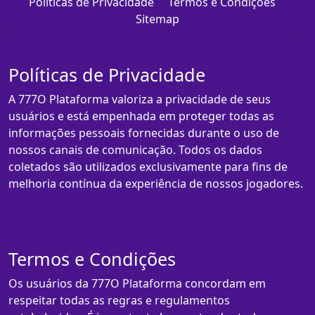
Políticas de Privacidade
Termos e Condições
Sitemap
Políticas de Privacidade
A 777O Plataforma valoriza a privacidade de seus
usuários e está empenhada em proteger todas as
informações pessoais fornecidas durante o uso de
nossos canais de comunicação. Todos os dados
coletados são utilizados exclusivamente para fins de
melhoria contínua da experiência de nossos jogadores.
Termos e Condições
Os usuários da 777O Plataforma concordam em
respeitar todas as regras e regulamentos