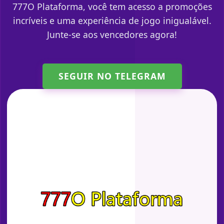
777O Plataforma, você tem acesso a promoções
incríveis e uma experiência de jogo inigualável.
Junte-se aos vencedores agora!
SEGUIR NO TELEGRAM