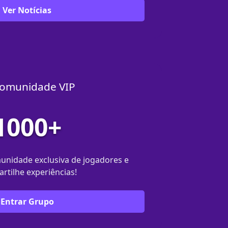
Ver Notícias
Comunidade VIP
1000+
unidade exclusiva de jogadores e
rtilhe experiências!
Entrar Grupo