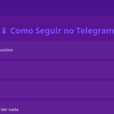
📱 Como Seguir no Telegram
ositivo
erder nada