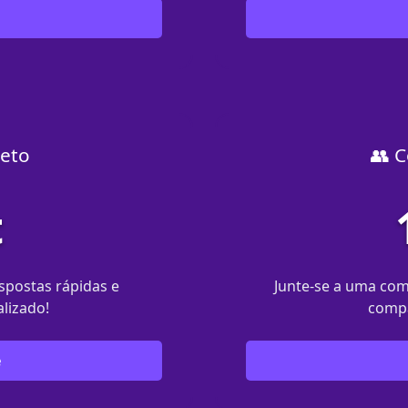
reto
👥 
t
espostas rápidas e
Junte-se a uma com
lizado!
compa
e