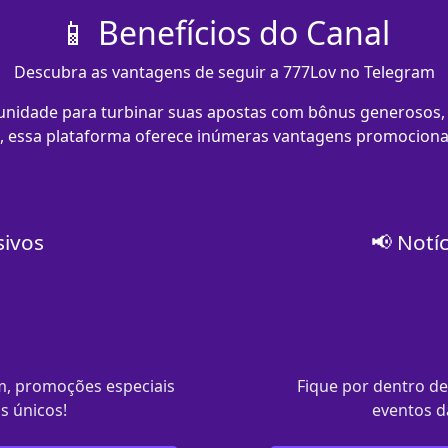
📱 Benefícios do Canal
Descubra as vantagens de seguir a 777Lov no Telegram
idade para turbinar suas apostas com bônus generosos, ca
, essa plataforma oferece inúmeras vantagens promocionai
sivos
📢 Notí
m, promoções especiais
Fique por dentro d
s únicos!
eventos d