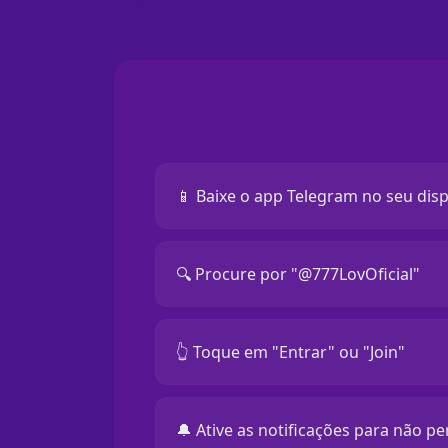
📱 Baixe o app Telegram no seu disp
🔍 Procure por "@777LovOficial"
👆 Toque em "Entrar" ou "Join"
🔔 Ative as notificações para não p