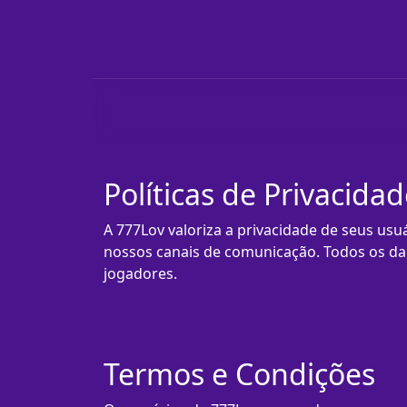
Políticas de Privacida
A 777Lov valoriza a privacidade de seus us
nossos canais de comunicação. Todos os dad
jogadores.
Termos e Condições