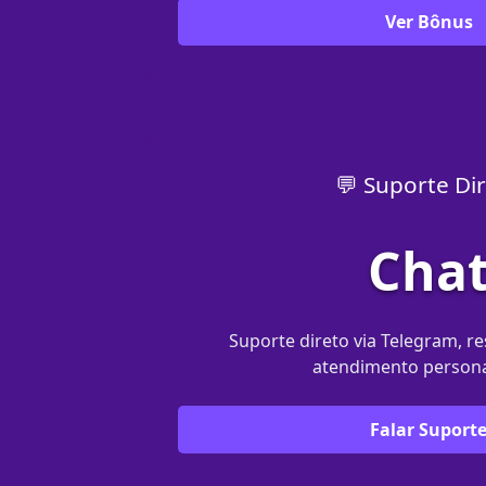
Ver Bônus
💬 Suporte Di
Cha
Suporte direto via Telegram, r
atendimento persona
Falar Suport