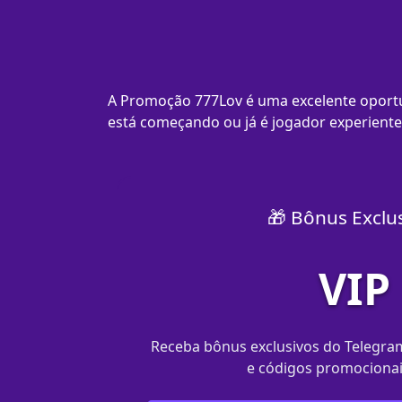
A Promoção 777Lov é uma excelente oportun
está começando ou já é jogador experiente
🎁 Bônus Exclu
VIP
Receba bônus exclusivos do Telegra
e códigos promocionai