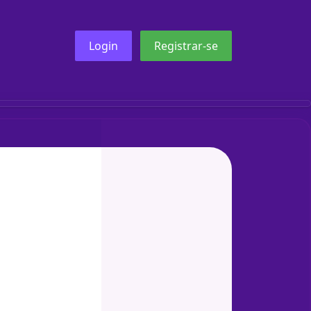
Login
Registrar-se