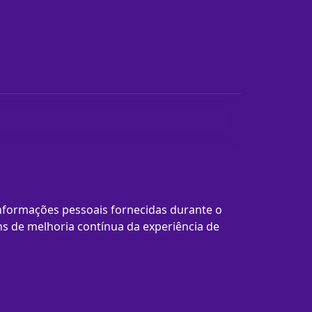
informações pessoais fornecidas durante o
ns de melhoria contínua da experiência de