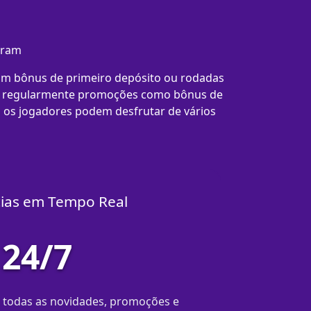
gram
 um bônus de primeiro depósito ou rodadas
niza regularmente promoções como bônus de
 os jogadores podem desfrutar de vários
cias em Tempo Real
24/7
e todas as novidades, promoções e