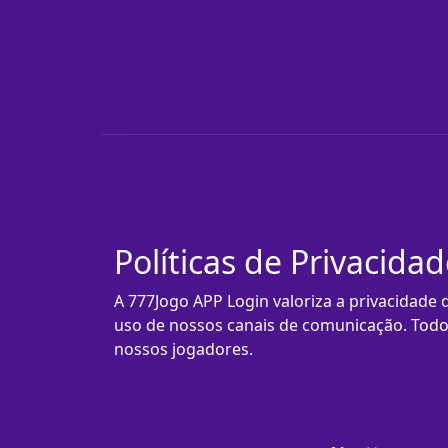
Políticas de Privacida
A 777Jogo APP Login valoriza a privacidade
uso de nossos canais de comunicação. Todos
nossos jogadores.