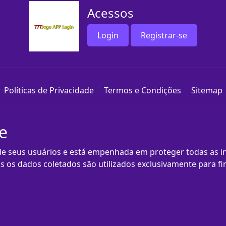
Acessos
Login
Registrar-se
Políticas de Privacidade
Termos e Condições
Sitemap
de
 de seus usuários e está empenhada em proteger todas as 
 os dados coletados são utilizados exclusivamente para fi