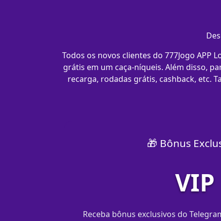
Des
Todos os novos clientes do 777Jogo APP L
grátis em um caça-níqueis. Além disso, p
recarga, rodadas grátis, cashback, etc
🎁 Bônus Exclu
VIP
Receba bônus exclusivos do Telegra