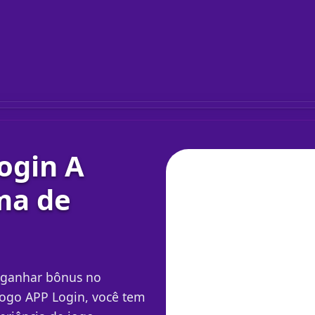
ogin A
ma de
 ganhar bônus no
Jogo APP Login, você tem