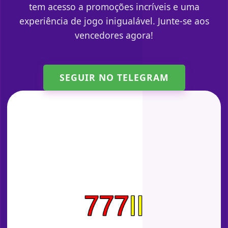
tem acesso a promoções incríveis e uma
experiência de jogo inigualável. Junte-se aos
vencedores agora!
SEGUIR NO TELEGRAM