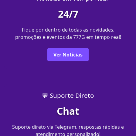
24/7
Fique por dentro de todas as novidades,
promoções e eventos da 777G em tempo real!
Ver Notícias
💬 Suporte Direto
Chat
Suporte direto via Telegram, respostas rápidas e
atendimento personalizado!