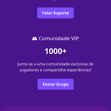
Falar Suporte
👥 Comunidade VIP
1000+
Junte-se a uma comunidade exclusiva de
jogadores e compartilhe experiências!
Entrar Grupo